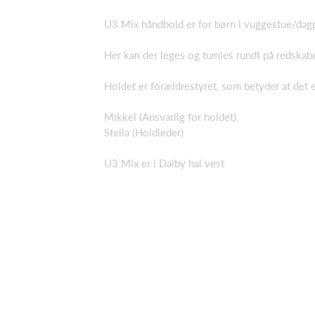
U3 Mix håndbold er for børn i vuggestue/dagp
Her kan der leges og tumles rundt på redskaber
Holdet er forældrestyret, som betyder at det 
Mikkel (Ansvarlig for holdet)
Stella (Holdleder)
U3 Mix er i Dalby hal vest