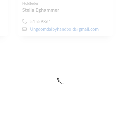
Holdleder
Stella Eghammer
51559861
Ungdomdalbyhandbold@gmail.com