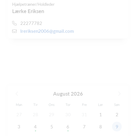
Hjælpetræner/Holdleder
Lærke Eriksen
22277782
lreriksen2006@gmail.com
August 2026
Man
Tir
Ons
Tor
Fre
Lør
Søn
27
28
29
30
31
1
2
3
4
5
6
7
8
9