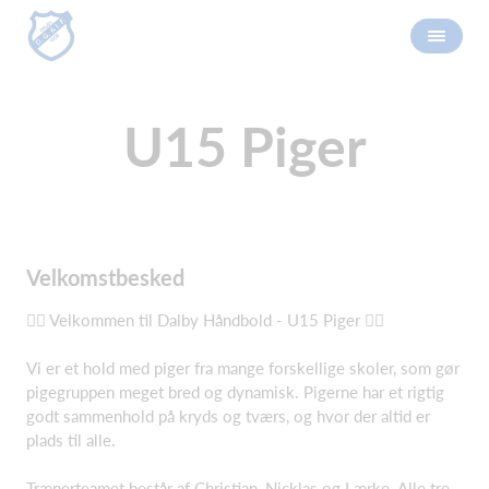
U15 Piger
Velkomstbesked
🤾‍♀️ Velkommen til Dalby Håndbold - U15 Piger 🤾‍♀️
Vi er et hold med piger fra mange forskellige skoler, som gør
pigegruppen meget bred og dynamisk. Pigerne har et rigtig
godt sammenhold på kryds og tværs, og hvor der altid er
plads til alle.
Trænerteamet består af Christian, Nicklas og Lærke. Alle tre